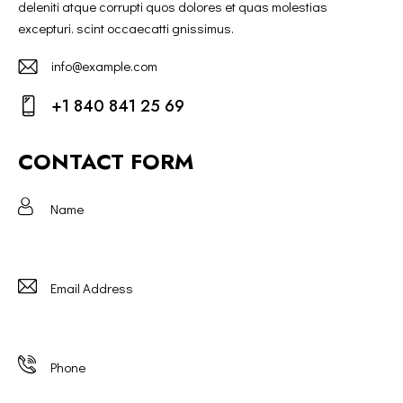
deleniti atque corrupti quos dolores et quas molestias
excepturi. scint occaecatti gnissimus.
info@example.com
E-
+1 840 841 25 69
m
Ph
ail:
on
CONTACT FORM
e: