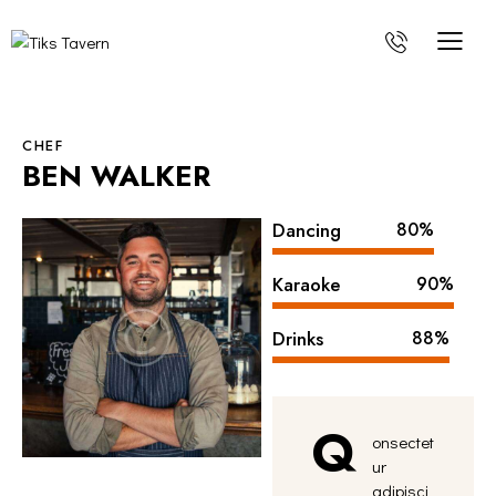
CHEF
BEN WALKER
Dancing
80%
Karaoke
90%
Drinks
88%
Q
onsectet
ur
adipisci