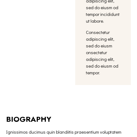
adipiscing elit,
sed do eiusm od
tempor incididunt
ut labore.
Consectetur
adipiscing elit,
sed do eiusm
onsectetur
adipiscing elit,
sed do eiusm od
tempor.
BIOGRAPHY
Ignissimos ducimus quin blandiitis praesentium voluptatem